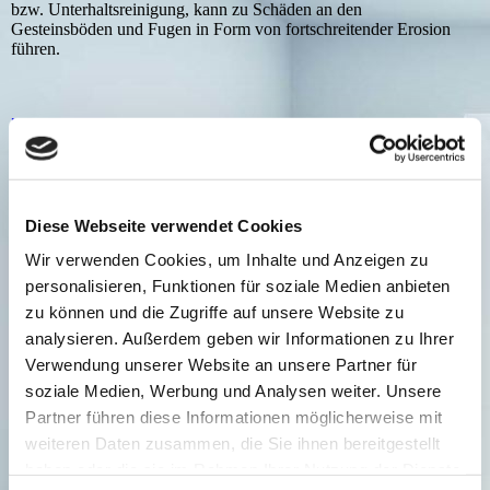
bzw. Unterhaltsreinigung, kann zu Schäden an den
Gesteinsböden und Fugen in Form von fortschreitender Erosion
führen.
Imprägnierung bei neuverlegten Böden: Auf die richtige
Grundreinigung und Schutz Ihrer neu verlegten Böden kommt es
an…!
Zu Beginn empfiehlt sich bei einem neuverlegten Steinboden die
richtige Behandlung. Unser Spezialwissen und unsere Erfahrung
Diese Webseite verwendet Cookies
dienen der Reinigung und dem Schutz Ihrer neu verlegten
Gesteinsböden.
Wir verwenden Cookies, um Inhalte und Anzeigen zu
personalisieren, Funktionen für soziale Medien anbieten
zu können und die Zugriffe auf unsere Website zu
Imprägnierung von Steinböden: Hier bieten wir auch die
analysieren. Außerdem geben wir Informationen zu Ihrer
Nano-Effekt-Imprägnierung an!
Verwendung unserer Website an unsere Partner für
Bei der
Nano-Effekt-Imprägnierung
handelt es sich um eine
soziale Medien, Werbung und Analysen weiter. Unsere
sehr gute Imprägnierung auf Basis hochwertiger organischer
Partner führen diese Informationen möglicherweise mit
Wirkstoffe. Diese sind lebensmittelunbedenklich und durch ein
externes deutsches Prüfinstitut bestätigt. Die Schutzwirkung tritt
weiteren Daten zusammen, die Sie ihnen bereitgestellt
ein nach ca. 10 - 20 min bei 20 °C.
haben oder die sie im Rahmen Ihrer Nutzung der Dienste