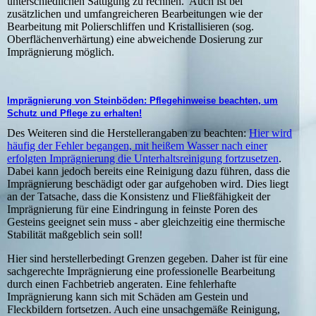
unterschiedlichen Sättigung zu rechnen. Auch ist bei
zusätzlichen und umfangreicheren Bearbeitungen wie der
Bearbeitung mit Polierschliffen und Kristallisieren (sog.
Oberflächenverhärtung) eine abweichende Dosierung zur
Imprägnierung möglich.
Imprägnierung von Steinböden: Pflegehinweise beachten, um
Schutz und Pflege zu erhalten!
Des Weiteren sind die Herstellerangaben zu beachten:
Hier wird
häufig der Fehler begangen, mit heißem Wasser nach einer
erfolgten Imprägnierung die Unterhaltsreinigung fortzusetzen
.
Dabei kann jedoch bereits eine Reinigung dazu führen, dass die
Imprägnierung beschädigt oder gar aufgehoben wird. Dies liegt
an der Tatsache, dass die Konsistenz und Fließfähigkeit der
Imprägnierung für eine Eindringung in feinste Poren des
Gesteins geeignet sein muss - aber gleichzeitig eine thermische
Stabilität maßgeblich sein soll!
Hier sind herstellerbedingt Grenzen gegeben. Daher ist für eine
sachgerechte Imprägnierung eine professionelle Bearbeitung
durch einen Fachbetrieb angeraten. Eine fehlerhafte
Imprägnierung kann sich mit Schäden am Gestein und
Fleckbildern fortsetzen. Auch eine unsachgemäße Reinigung,