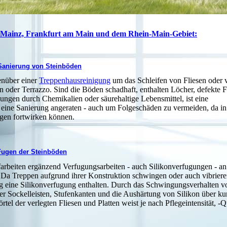
Mainz, Frankfurt am Main und dem Rhein-Main-Gebiet:
Sanierung von Steinböden
enüber einer
Treppenhausreinigung
um das Schleifen von Fliesen oder v
n oder Terrazzo. Sind die Böden schadhaft, enthalten Löcher, defekte 
ngen durch Chemikalien oder säurehaltige Lebensmittel, ist eine
t eine Sanierung angeraten - auch um Folgeschäden zu vermeiden, da in
gen fortwirken können.
Fugen der Steinböden
farbeiten ergänzend Verfugungsarbeiten - auch Silikonverfugungen - an
. Da Treppen aufgrund ihrer Konstruktion schwingen oder auch vibrieren
g eine Silikonverfugung enthalten. Durch das Schwingungsverhalten v
r Sockelleisten, Stufenkanten und die Aushärtung von Silikon über ku
l der verlegten Fliesen und Platten weist je nach Pflegeintensität, -Qu