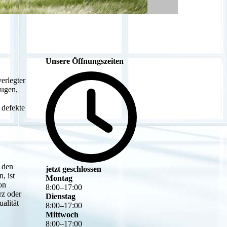
Unsere Öffnungszeiten
erlegter
Fugen,
 defekte
 den
jetzt geschlossen
, ist
Montag
on
8
:
00
–
17
:
00
rz oder
Dienstag
alität
8
:
00
–
17
:
00
Mittwoch
8
:
00
–
17
:
00