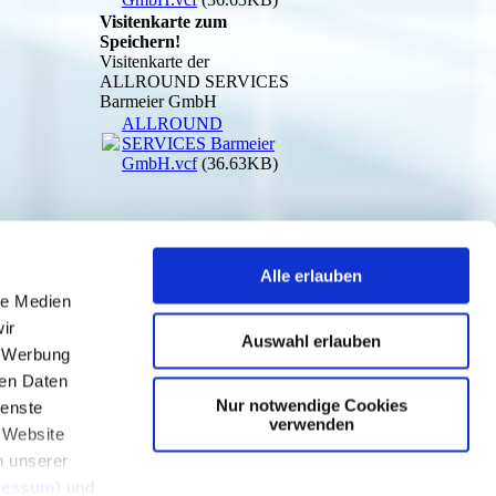
Visitenkarte zum
Speichern!
Visitenkarte der
ALLROUND SERVICES
Barmeier GmbH
ALLROUND
SERVICES Barmeier
GmbH.vcf
(36.63KB)
Alle erlauben
le Medien
ir
Auswahl erlauben
, Werbung
ren Daten
Nur notwendige Cookies
ienste
verwenden
r Website
n unserer
ressum
) und