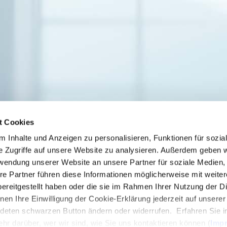
t Cookies
 Inhalte und Anzeigen zu personalisieren, Funktionen für sozia
e Zugriffe auf unsere Website zu analysieren. Außerdem geben w
rwendung unserer Website an unsere Partner für soziale Medien
re Partner führen diese Informationen möglicherweise mit weite
ereitgestellt haben oder die sie im Rahmen Ihrer Nutzung der D
en Ihre Einwilligung der Cookie-Erklärung jederzeit auf unsere
ALLROUND SERVICES Barmeier GmbH
ndeten schwarzen Button ändern oder widerrufen. Erfahren Sie i
Wupperstr. 4
hr darüber, wer wir sind, wie Sie uns kontaktieren können (
Imp
65201 Wiesbaden
- Schierstein