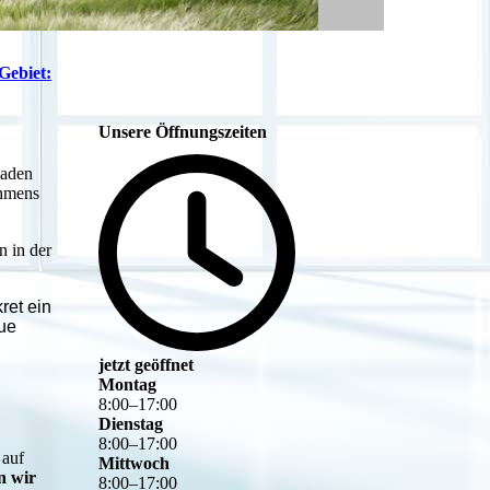
Gebiet:
Unsere Öffnungszeiten
baden
ehmens
 in der
ret ein
eue
jetzt geöffnet
Montag
8
:
00
–
17
:
00
Dienstag
8
:
00
–
17
:
00
 auf
Mittwoch
n wir
8
:
00
–
17
:
00