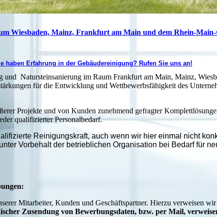
aum Wiesbaden, Mainz, Frankfurt am Main und dem Rhein-Main-
Sie haben Erfahrung in der Gebäudereinigung? Rufen Sie uns an!
ung und Natursteinsanierung im Raum Frankfurt am Main, Mainz, Wies
stärkungen für die Entwicklung und Wettbewerbsfähigkeit des Untern
ßerer Projekte und von Kunden zunehmend gefragter Komplettlösungen
er qualifizierter Personalbedarf.
alifizierte Reinigungskraft, auch wenn wir hier einmal nicht konk
nter Vorbehalt der betrieblichen Organisation bei Bedarf für n
bungen:
unserer Mitarbeiter, Kunden und Geschäftspartner. Hierzu verweisen wir
nischer Zusendung von Bewerbungsdaten, bzw. per Mail, verweise