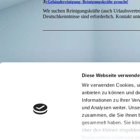
3
) Gebäudereinigung: Reinigungskräfte gesucht!
Wir suchen Reinigungskräfte (auch Urlaubsvertr
Deutschkenntnisse sind erforderlich. Kontakt un
Diese Webseite verwende
Wir verwenden Cookies, um
anbieten zu können und di
Informationen zu Ihrer Ve
und Analysen weiter. Unse
zusammen, die Sie ihnen b
gesammelt haben. Sie könn
über den kleinen eingeble
Datenschutzerklärung
me