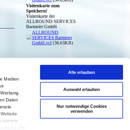
Visitenkarte zum
Speichern!
Visitenkarte der
ALLROUND SERVICES
Barmeier GmbH
ALLROUND
SERVICES Barmeier
GmbH.vcf
(36.63KB)
Alle erlauben
le Medien
ir
Auswahl erlauben
, Werbung
ren Daten
Nur notwendige Cookies
ienste
verwenden
r Website
n unserer
ressum
) und