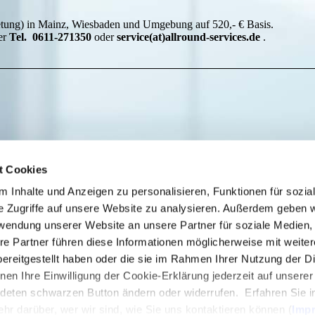
etung) in Mainz, Wiesbaden und Umgebung auf 520,- € Basis.
ter
Tel. 0611-271350
oder
service(at)allround-services.de
.
t Cookies
 Inhalte und Anzeigen zu personalisieren, Funktionen für sozia
e Zugriffe auf unsere Website zu analysieren. Außerdem geben w
rwendung unserer Website an unsere Partner für soziale Medien
re Partner führen diese Informationen möglicherweise mit weite
ereitgestellt haben oder die sie im Rahmen Ihrer Nutzung der D
en Ihre Einwilligung der Cookie-Erklärung jederzeit auf unsere
ALLROUND SERVICES Barmeier GmbH
ndeten schwarzen Button ändern oder widerrufen. Erfahren Sie i
Wupperstr. 4
hr darüber, wer wir sind, wie Sie uns kontaktieren können (
Imp
65201 Wiesbaden
- Schierstein