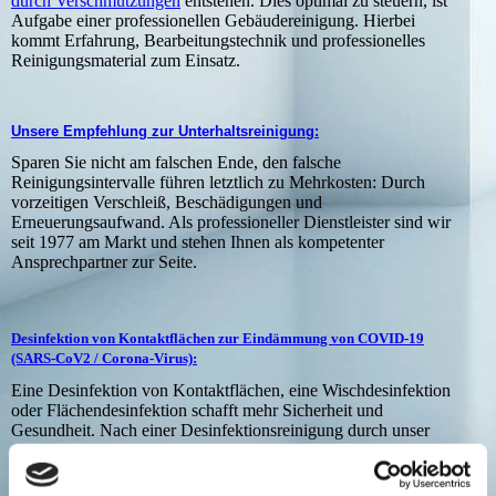
durch Verschmutzungen
entstehen. Dies optimal zu steuern, ist
Aufgabe einer professionellen Gebäudereinigung. Hierbei
kommt Erfahrung, Bearbeitungstechnik und professionelles
Reinigungsmaterial zum Einsatz.
Unsere Empfehlung zur Unterhaltsreinigung:
Sparen Sie nicht am falschen Ende, den falsche
Reinigungsintervalle führen letztlich zu Mehrkosten: Durch
vorzeitigen Verschleiß, Beschädigungen und
Erneuerungsaufwand. Als professioneller Dienstleister sind wir
seit 1977 am Markt und stehen Ihnen als kompetenter
Ansprechpartner zur Seite.
Desinfektion von Kontaktflächen zur Eindämmung von COVID-19
(SARS-CoV2 / Corona-Virus):
Eine Desinfektion von Kontaktflächen, eine Wischdesinfektion
oder Flächendesinfektion schafft mehr Sicherheit und
Gesundheit. Nach einer Desinfektionsreinigung durch unser
ausgebildetes Fachpersonal beugen Sie der Ausbreitung des
Coronavirus SARS-CoV-2 vor.